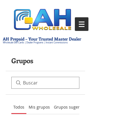
AH Prepaid – Your Trusted Master Dealer
Wholesale SIM Cards | Dealer Programs | Instant Commissions
Grupos
Todos
Mis grupos
Grupos sugeridos